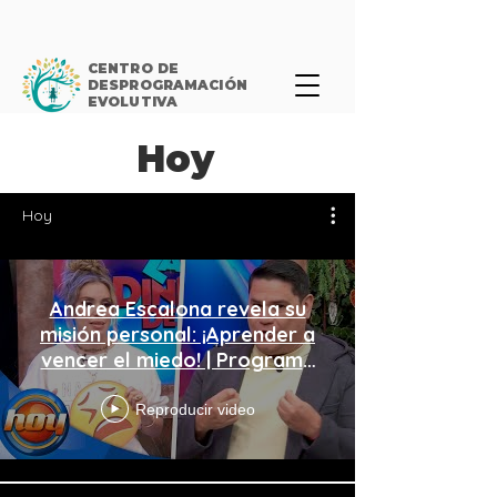
CENTRO DE
DESPROGRAMACIÓN
EVOLUTIVA
Hoy
Hoy
Andrea Escalona revela su
misión personal: ¡Aprender a
vencer el miedo! | Programa
Hoy
Reproducir video