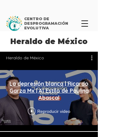
CENTRO DE
DESPROGRAMACIÓN
EVOLUTIVA
Heraldo de México
Heraldo de México
La depresión blanca | Ricardo
Garza Mx | Al Estilo de Paulina
Abascal
Reproducir video